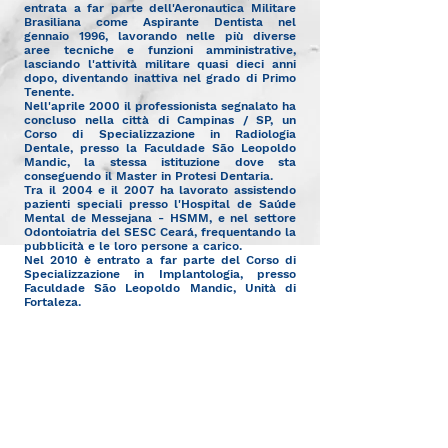
entrata a far parte dell'Aeronautica Militare
Brasiliana come Aspirante Dentista nel
gennaio 1996, lavorando nelle più diverse
aree tecniche e funzioni amministrative,
lasciando l'attività militare quasi dieci anni
dopo, diventando inattiva nel grado di Primo
Tenente.
Nell'aprile 2000 il professionista segnalato ha
concluso nella città di Campinas / SP, un
Corso di Specializzazione in Radiologia
Dentale, presso la Faculdade São Leopoldo
Mandic, la stessa istituzione dove sta
conseguendo il Master in Protesi Dentaria.
Tra il 2004 e il 2007 ha lavorato assistendo
pazienti speciali presso l'Hospital de Saúde
Mental de Messejana - HSMM, e nel settore
Odontoiatria del SESC Ceará, frequentando la
pubblicità e le loro persone a carico.
Nel 2010 è entrato a far parte del Corso di
Specializzazione in Implantologia, presso
Faculdade São Leopoldo Mandic, Unità di
Fortaleza.
Da 25 anni è responsabile degli studi che
portano il suo nome, cercando di offrire
un'odontoiatria seria, moderna e umana.