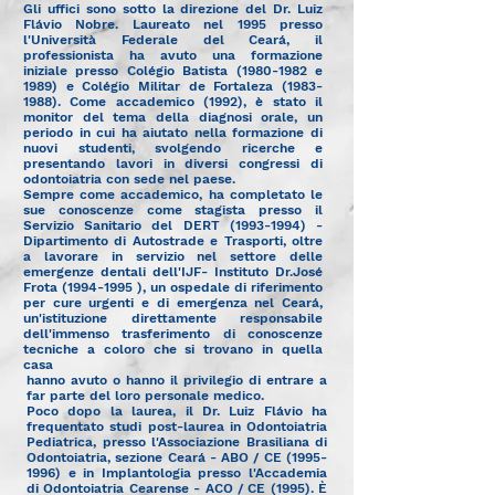
Gli uffici sono sotto la direzione del Dr. Luiz
Flávio Nobre. Laureato nel 1995 presso
l'Università Federale del Ceará, il
professionista ha avuto una formazione
iniziale presso Colégio Batista
(1980-1982
e
1989) e Colégio Militar de Fortaleza
(1983-
1988)
. Come accademico (1992), è stato il
monitor del tema della diagnosi orale, un
periodo in cui ha aiutato nella formazione di
nuovi studenti, svolgendo ricerche e
presentando lavori in diversi congressi di
odontoiatria con sede nel paese.
Sempre come accademico, ha completato le
sue conoscenze come stagista presso il
Servizio Sanitario del DERT
(1993-1994)
-
Dipartimento di Autostrade e Trasporti, oltre
a lavorare in servizio nel settore delle
emergenze dentali dell'IJF- Instituto Dr.José
Frota
(1994-1995
), un ospedale di riferimento
per cure urgenti e di emergenza nel Ceará,
un'istituzione direttamente responsabile
dell'immenso trasferimento di conoscenze
tecniche a coloro che si trovano in quella
casa
hanno avuto o hanno il privilegio di entrare a
far parte del loro personale medico.
Poco dopo la laurea, il Dr. Luiz Flávio ha
frequentato studi post-laurea in Odontoiatria
Pediatrica, presso l'Associazione Brasiliana di
Odontoiatria, sezione Ceará - ABO / CE
(1995-
1996)
e in Implantologia presso l'Accademia
di Odontoiatria Cearense - ACO / CE (1995). È