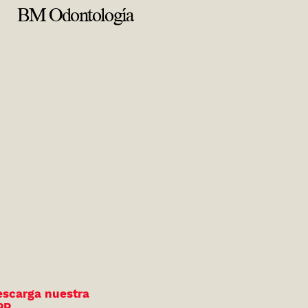
BM Odontología
BM Odontología
escarga nuestra
PP