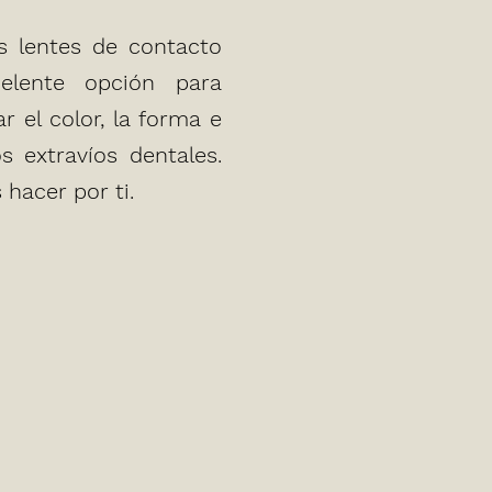
BM Odontología
BM Odontología
s lentes de contacto
gía
gía
elente opción para
 el color, la forma e
s extravíos dentales.
hacer por ti.